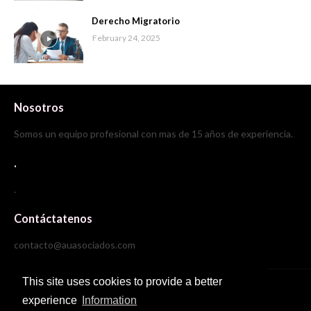
Derecho Migratorio
February 24, 2025
Nosotros
Somos un equipo profesional con mas de 15 años de experiencia.
.
.
Contáctatenos
contacto@auasociados.com
This site uses cookies to provide a better
Copyright ©
2026
experience
Information